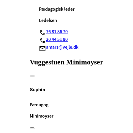
Pædagogisk leder
Ledelsen
76 81 86 70
30 44 51 90
amars@vejle.dk
Vuggestuen Minimoyser
Sophia
Pædagog
Minimoyser