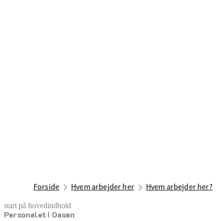
Forside
Hvem arbejder her
Hvem arbejder her?
start på hovedindhold
Personalet i Oasen
senest opdateret 9. juli 2026