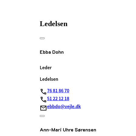
Ledelsen
Ebba Dohn
Leder
Ledelsen
76 81 86 70
51 22 12 18
ebbdo@vejle.dk
Ann-Mari Uhre Sørensen